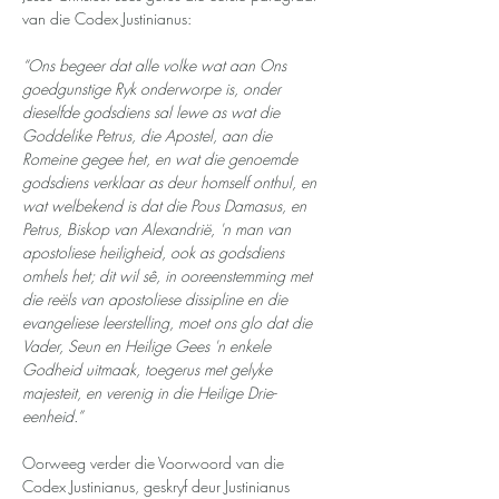
van die Codex Justinianus:
“Ons begeer dat alle volke wat aan Ons 
goedgunstige Ryk onderworpe is, onder 
dieselfde godsdiens sal lewe as wat die 
Goddelike Petrus, die Apostel, aan die 
Romeine gegee het, en wat die genoemde 
godsdiens verklaar as deur homself onthul, en 
wat welbekend is dat die Pous Damasus, en 
Petrus, Biskop van Alexandrië, 'n man van 
apostoliese heiligheid, ook as godsdiens 
omhels het; dit wil sê, in ooreenstemming met 
die reëls van apostoliese dissipline en die 
evangeliese leerstelling, moet ons glo dat die 
Vader, Seun en Heilige Gees 'n enkele 
Godheid uitmaak, toegerus met gelyke 
majesteit, en verenig in die Heilige Drie-
eenheid.”
Oorweeg verder die Voorwoord van die 
Codex Justinianus, geskryf deur Justinianus 