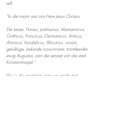
self:    
“In die naam van ons Here Jesus Christus.
Die keiser, Flavius, Justinianus, Alamannicus, 
Gothicus, Francicus, Germanicus, Anticus, 
Alanicus, Vandalicus, Africanus, vroom, 
gelukkige, bekende oorwinnaar, triomfeerder, 
ewig Augustus, aan die senaat van die stad 
Konstantinopel.”
Hier is die magtigste man op aarde met 
genoeg titels om jou duiselig te maak (nie ‘n 
verspotte staatspresidentjie van een of ander 
Europese landjie nie) en hy buig hom neer voor 
Jesus Christus, openlik en bo aan die mees 
belangrike Jurisdiese dokument van alle tye.
Heersers vandag ag hulself te hoog en 
belangrik om Jesus te dien en Sy Naam te bely 
as die Naam bo alle name. Miskien is dit 