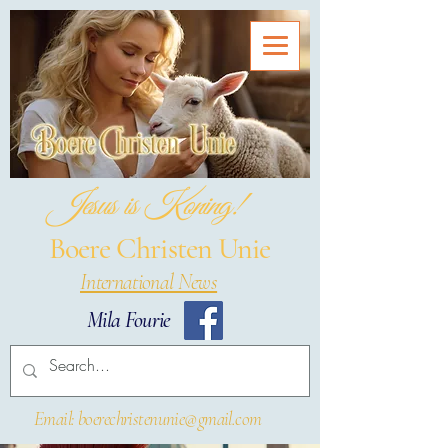
Jesus is Koning!
Boere Christen Unie
International News
Mila Fourie
Email: boerechristenunie@gmail.com