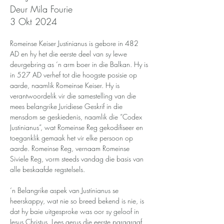
Deur Mila Fourie
3 Okt 2024
Romeinse Keiser Justinianus is gebore in 482 
AD en hy het die eerste deel van sy lewe 
deurgebring as ‘n arm boer in die Balkan. Hy is 
in 527 AD verhef tot die hoogste posisie op 
aarde, naamlik Romeinse Keiser. Hy is 
verantwoordelik vir die samestelling van die 
mees belangrike Juridiese Geskrif in die 
mensdom se geskiedenis, naamlik die “Codex 
Justinianus”, wat Romeinse Reg gekodifiseer en 
toeganklik gemaak het vir elke persoon op 
aarde. Romeinse Reg, vernaam Romeinse 
Siviele Reg, vorm steeds vandag die basis van 
alle beskaafde regstelsels.
‘n Belangrike aspek van Justinianus se 
heerskappy, wat nie so breed bekend is nie, is 
dat hy baie uitgesproke was oor sy geloof in 
Jesus Christus. Lees gerus die eerste paragraaf 